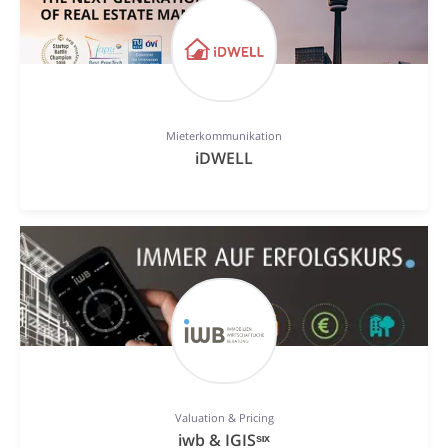
Mieterkommunikation
iDWELL
Valuation & Pricing
iwb & IGISˢᶦˣ