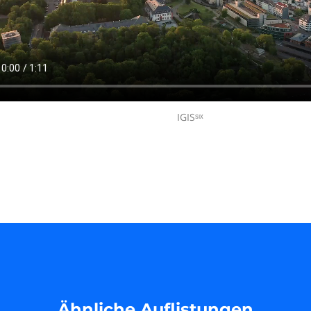
IGISˢᶦˣ
Ähnliche Auflistungen