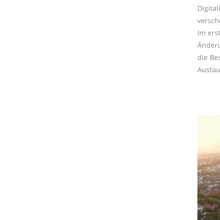
Digita
versch
Im ers
Änderu
die Be
Austau