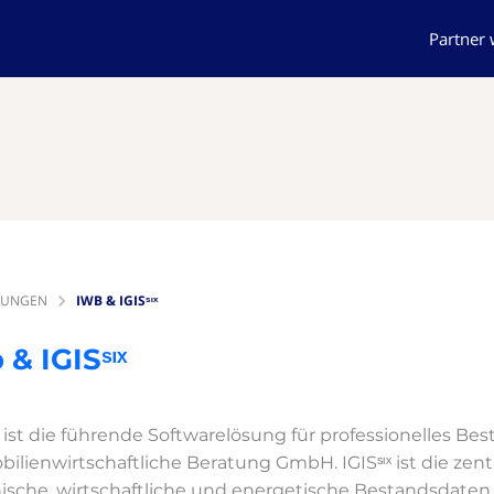
Partner
TUNGEN
IWB & IGISˢᶦˣ
 & IGISˢᶦˣ
ᶦˣ ist die führende Softwarelösung für professionelle
ilienwirtschaftliche Beratung GmbH. IGISˢᶦˣ ist die zent
ische, wirtschaftliche und energetische Bestandsdate