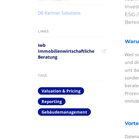
Inves
DE Partner Solutions
ESG-/
Berei
LINKS
Warum
iwb
Immobilienwirtschaftliche
Weil s
Beratung
und di
uns da
TAGS
sonder
berate
Valuation & Pricing
Prozes
Immobi
Reporting
Gebäudemanagement
Vorte
Datena