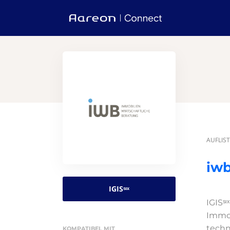
AUFLIS
iwb
IGISˢᶦˣ
IGISˢ
Immob
techn
KOMPATIBEL MIT