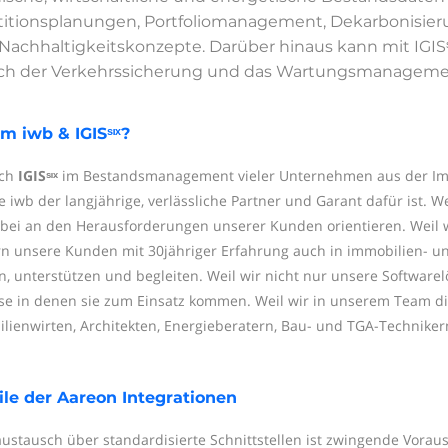
titionsplanungen, Portfoliomanagement, Dekarbonisier
Nachhaltigkeitskonzepte. Darüber hinaus kann mit IG
ch der Verkehrssicherung und das Wartungsmanagement
 iwb & IGISˢᶦˣ?
ich
IGISˢᶦˣ
im Bestandsmanagement vieler Unternehmen aus der Im
e iwb der langjährige, verlässliche Partner und Garant dafür ist. W
bei an den Herausforderungen unserer Kunden orientieren. Weil w
n unsere Kunden mit 30jähriger Erfahrung auch in immobilien- un
n, unterstützen und begleiten. Weil wir nicht nur unsere Software
se in denen sie zum Einsatz kommen. Weil wir in unserem Team di
lienwirten, Architekten, Energieberatern, Bau- und TGA-Technikern
ile der Aareon Integrationen
ustausch über standardisierte Schnittstellen ist zwingende Vora