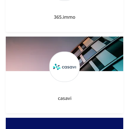
365.immo
casavi