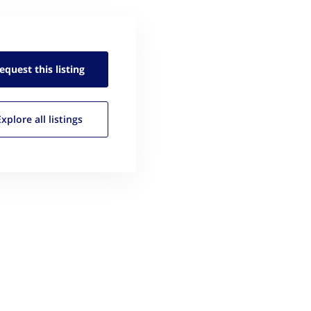
equest this
listing
Explore all
listings