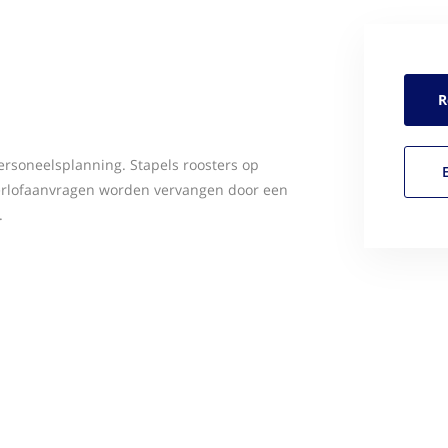
R
personeelsplanning. Stapels roosters op
erlofaanvragen worden vervangen door een
.