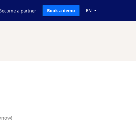
Become a partner
Book a demo
EN
 know!