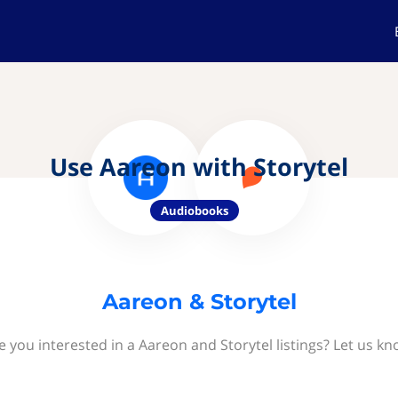
Use Aareon with Storytel
Audiobooks
Aareon & Storytel
e you interested in a Aareon and Storytel listings? Let us kn