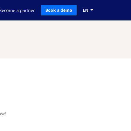
Become a partner
Book a demo
EN
ow!