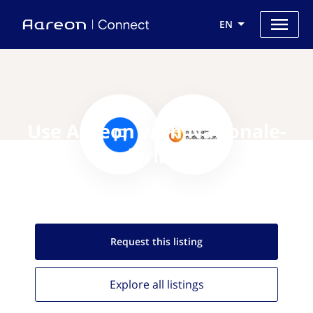
EN
Use Aareon with Nationale-
Nederlanden
Request this
listing
Explore all
listings