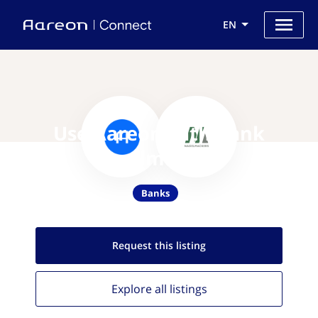
EN
Use Aareon with Bank
Nagelmackers
Banks
Request this
listing
Explore all
listings