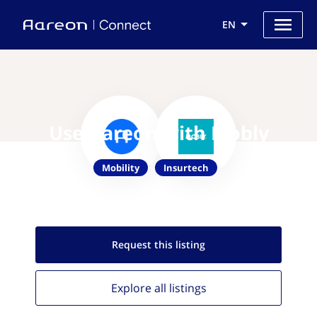
EN
Use Aareon with Mobly
Mobility
Insurtech
Request this
listing
Explore all
listings