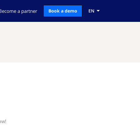
Become a partner
Book a demo
EN
ow!