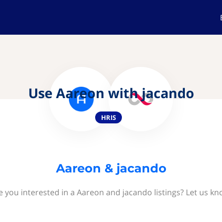
Use Aareon with jacando
HRIS
Aareon & jacando
e you interested in a Aareon and jacando listings? Let us kn