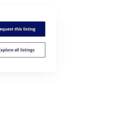
equest this
listing
Explore all
listings