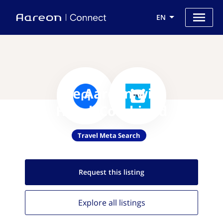
EN
Use Aareon with
HotelsCombined
Travel Meta Search
Request this
listing
Explore all
listings