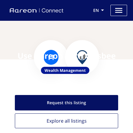
EN
Use Aareon with Grisbee
Wealth Management
Request this
listing
Explore all
listings