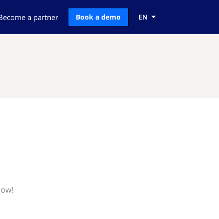
Become a partner
Book a demo
EN
now!