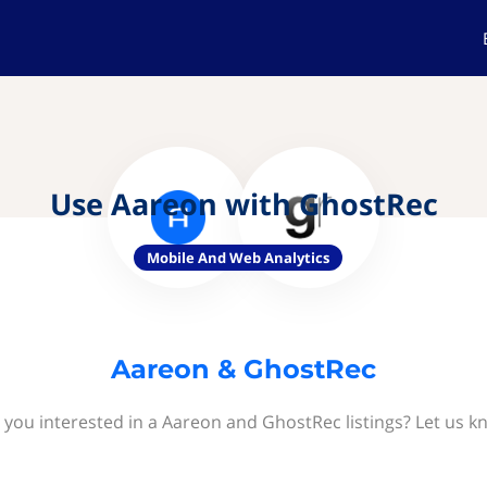
Use Aareon with GhostRec
Mobile And Web Analytics
Aareon & GhostRec
 you interested in a Aareon and GhostRec listings? Let us k