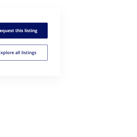
equest this
listing
Explore all
listings