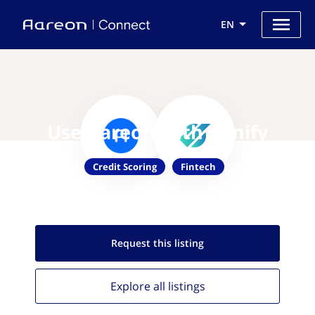
EN
Use Aareon with bonify
Credit Scoring
Fintech
Request this
listing
Explore all
listings