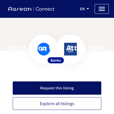
EN
Use Aareon with Attica Bank
Banks
Request this
listing
Explore all
listings